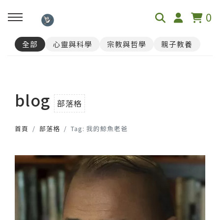
0
全部
心靈與科學
宗教與哲學
親子教養
回主選單
📓心理測驗
blog
榮格12原型人格測驗
部落格
首頁
部落格
Tag: 我的鯨魚老爸