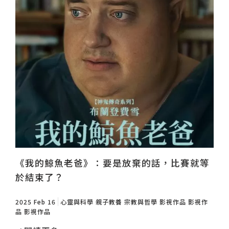
《我的鯨魚老爸》：要是放棄的話，比賽就等
於結束了？
2025 Feb 16
心靈與科學
親子教養
宗教與哲學
影視作品
影視作
品
影視作品