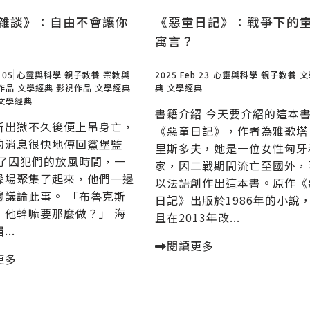
雜談》：自由不會讓你
《惡童日記》：戰爭下的
寓言？
 05
心靈與科學
親子教養
宗教與
2025 Feb 23
心靈與科學
親子教養
文
作品
文學經典
影視作品
文學經典
典
文學經典
文學經典
書籍介紹 今天要介紹的這本
斯出獄不久後便上吊身亡，
《惡童日記》，作者為雅歌塔
的消息很快地傳回鯊堡監
里斯多夫，她是一位女性匈牙
到了囚犯們的放風時間，一
家，因二戰期間流亡至國外，
操場聚集了起來，他們一邊
以法語創作出這本書。原作《
邊議論此事。 「布魯克斯
日記》出版於1986年的小說
，他幹嘛要那麼做？」 海
且在2013年改...
..
閱讀更多
更多