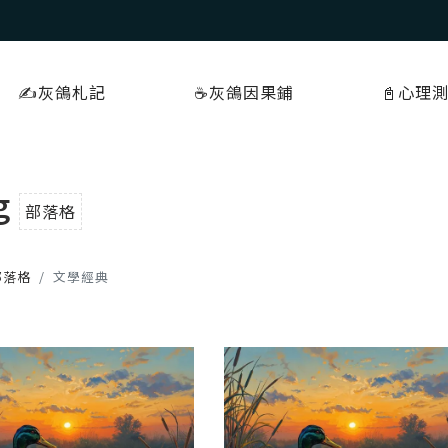
✍️灰鴿札記
☕️灰鴿因果鋪
📓心理
g
部落格
部落格
文學經典