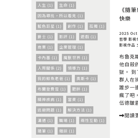
人生 (1)
生命 (1)
《隨筆
因為尋找，所以看見 (1)
快樂
藍色巨星 (1)
創作 (1)
孤獨 (1)
2025 Oct
爵士 (1)
影評 (1)
遊戲 (1)
哲學
影視
影視作品
商業 (1)
企業管理 (1)
布魯克
卡內基 (1)
魔獸世界 (1)
他自殺
人際關係 (2)
領導力 (1)
獄。 
我的鯨魚老爸 (1)
奧斯卡 (1)
群人在
踱步一
布蘭登費雪 (1)
肥胖 (1)
瘋了吧
精神疾病 (1)
當責 (1)
伍德皺眉.
逃避問題 (1)
解決方法 (1)
閱讀
溝通 (1)
職場 (1)
兩性互動 (1)
隨筆 (1)
雜談 (1)