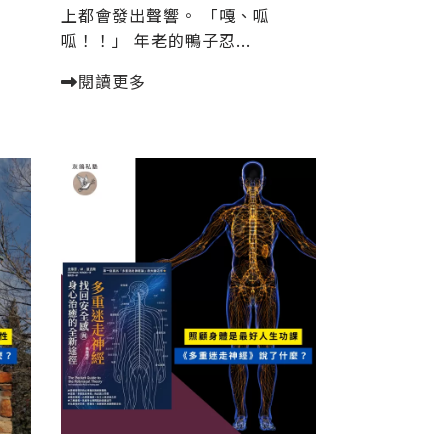
上都會發出聲響。 「嘎、呱
呱！！」 年老的鴨子忍...
閱讀更多