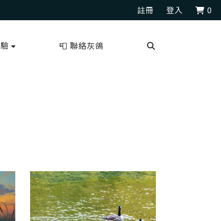
註冊
登入
0
測驗
📮 聯絡灰鴿