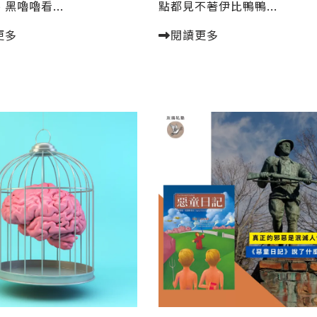
黑嚕嚕看...
點都見不著伊比鴨鴨...
更多
閱讀更多