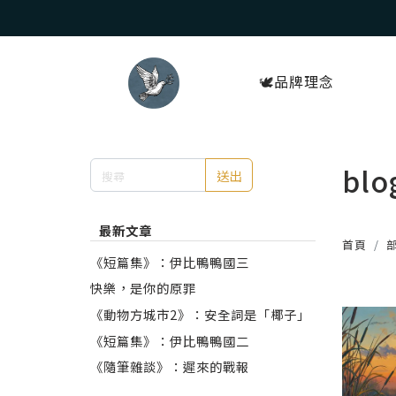
🕊️品牌理念
blo
送出
最新文章
首頁
《短篇集》：伊比鴨鴨國三
快樂，是你的原罪
《動物方城市2》：安全詞是「椰子」
《短篇集》：伊比鴨鴨國二
《隨筆雜談》：遲來的戰報