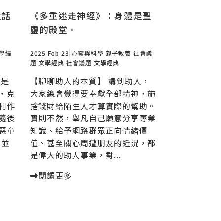
童話
《多重迷走神經》：身體是聖
靈的殿堂。
學經
2025 Feb 23
心靈與科學
親子教養
社會議
題
文學經典
社會議題
文學經典
書是
【聊聊助人的本質】 講到助人，
・克
大家總會覺得要奉獻全部精神，施
利作
捨錢財給陌生人才算實際的幫助。
隨後
實則不然，舉凡自己願意分享專業
惡童
知識、給予網路群眾正向情緒價
，並
值、甚至關心周遭朋友的近況，都
是偉大的助人事業，對...
閱讀更多