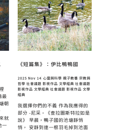
二
《短篇集》：伊比鴨鴨國
2025 Nov 14
心靈與科學
親子教養
宗教與
哲學
社會議題
影視作品
文學經典
社會議題
裡
影視作品
文學經典
社會議題
影視作品
文學
經典
鴨最
塘朝
我選擇你們的不義 作為我應得的
一
部分 -尼采·《查拉圖斯特拉如是
來就
說》 早晨，鴨子國的池塘靜悄
他一
悄， 安靜到連一根羽毛掉到池面