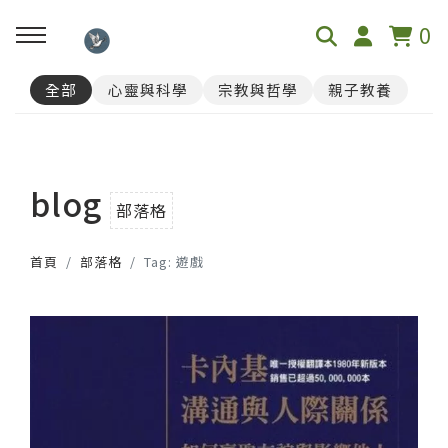
0
全部
心靈與科學
宗教與哲學
親子教養
回主選單
📓心理測驗
blog
榮格12原型人格測驗
部落格
首頁
部落格
Tag: 遊戲