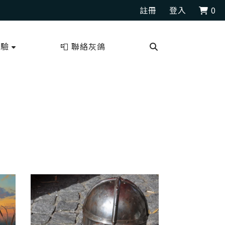
註冊
登入
0
測驗
📮 聯絡灰鴿