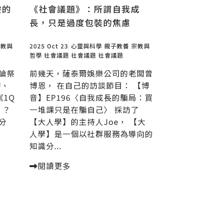
靈的
《社會議題》：所謂自我成
長，只是過度包裝的焦慮
宗教與
2025 Oct 23
心靈與科學
親子教養
宗教與
哲學
社會議題
社會議題
社會議題
論祭
前幾天，薩泰爾娛樂公司的老闆曾
韌、
博恩， 在自己的訪談節目： 【博
《1Q
音】EP196〈自我成長的騙局：買
」？
一堆課只是在騙自己〉 採訪了
分
【大人學】的主持人Joe， 【大
人學】是一個以社群服務為導向的
知識分...
閱讀更多