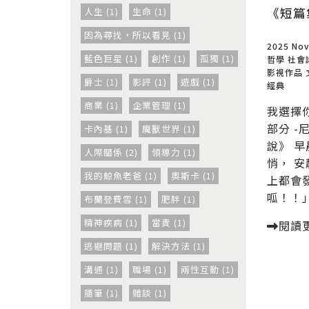
《短篇
人生 (1)
生命 (1)
因為尋找，所以看見 (1)
2025 Nov
藍色巨星 (1)
創作 (1)
孤獨 (1)
哲學
社會
影視作品
爵士 (1)
影評 (1)
遊戲 (1)
經典
商業 (1)
企業管理 (1)
我選擇
部分 
卡內基 (1)
魔獸世界 (1)
說》 
人際關係 (2)
領導力 (1)
悄， 
我的鯨魚老爸 (1)
奧斯卡 (1)
上都會
呱！！」
布蘭登費雪 (1)
肥胖 (1)
精神疾病 (1)
當責 (1)
閱讀
逃避問題 (1)
解決方法 (1)
溝通 (1)
職場 (1)
兩性互動 (1)
隨筆 (1)
雜談 (1)