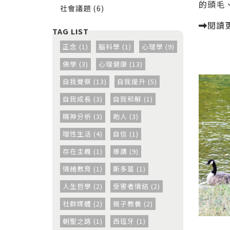
的頭毛、
社會議題 (6)
閱讀
正念 (1)
腦科學 (1)
心理學 (9)
佛學 (3)
心理健康 (13)
自我覺察 (13)
自我提升 (5)
自我成長 (3)
自我和解 (1)
精神分析 (3)
助人 (3)
理性生活 (4)
自信 (1)
存在主義 (1)
導讀 (9)
情緒教育 (1)
斯多葛 (1)
人生哲學 (2)
受害者情結 (2)
社群媒體 (2)
親子教養 (2)
朝聖之路 (1)
西班牙 (1)