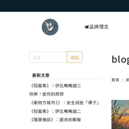
🕊️品牌理念
blo
送出
最新文章
首頁
《短篇集》：伊比鴨鴨國三
快樂，是你的原罪
《動物方城市2》：安全詞是「椰子」
《短篇集》：伊比鴨鴨國二
《隨筆雜談》：遲來的戰報