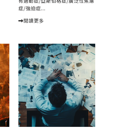
有過動症/亞斯伯格症/廣泛性焦慮
症/強迫症...
閱讀更多