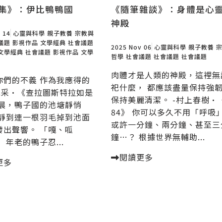
集》：伊比鴨鴨國
《隨筆雜談》：身體是心
神殿
 14
心靈與科學
親子教養
宗教與
議題
影視作品
文學經典
社會議題
2025 Nov 06
心靈與科學
親子教養
文學經典
社會議題
影視作品
文學
哲學
社會議題
社會議題
社會議題
肉體才是人類的神殿，這裡無
你們的不義 作為我應得的
祀什麼， 都應該盡量保持強
-尼采·《查拉圖斯特拉如是
保持美麗清潔。 -村上春樹·
早晨，鴨子國的池塘靜悄
84》 你可以多久不用「呼吸
安靜到連一根羽毛掉到池面
或許一分鐘、兩分鐘、甚至三
發出聲響。 「嘎、呱
鐘…？ 根據世界無輔助...
 年老的鴨子忍...
閱讀更多
更多