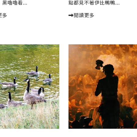
黑嚕嚕看...
點都見不著伊比鴨鴨...
更多
閱讀更多