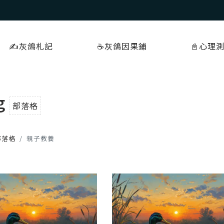
✍️灰鴿札記
☕️灰鴿因果鋪
📓心理
g
部落格
部落格
親子教養