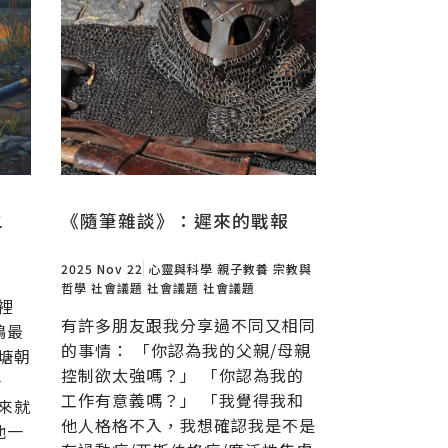
二
《隨筆雜談》：遲來的戰報
2025 Nov 22
心靈與科學
親子教養
宗教與
哲學
社會議題
社會議題
社會議題
裡
有許多朋友跟我分享過不同又相同
鴨最
的事情： 「你認為我的父親/母親
塘朝
控制欲太強嗎？」 「你認為我的
一
工作有意義嗎？」 「我覺得我和
來就
他人格格不入，我想確認我是不是
他一