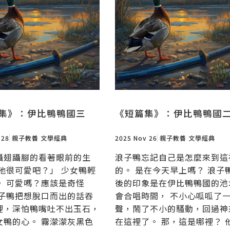
集》：伊比鴨鴨國三
《短篇集》：伊比鴨鴨國
 28
親子教養
文學經典
2025 Nov 26
親子教養
文學經典
躡翅躡腳的看著眼前的生
浪子鴨忘記自己是怎麼來到這
「他很可愛吧？」 少女鴨輕
的。 是在今天早上嗎？ 浪子
。 可愛嗎？應該是奇怪
後的印象是在伊比鴨鴨國的池
浪子鴨把想脫口而出的話吞
會合唱時間， 不小心呱呱了
裡，深怕鴨嘴吐不出玉石，
聲，鬧了不小的騷動，回過神
女鴨的心。 霧濛濛灰黑色
在這裡了。 那，這是哪裡？ 