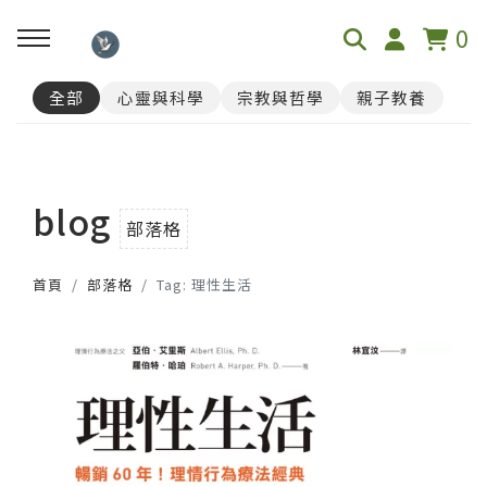
0
全部
心靈與科學
宗教與哲學
親子教養
回主選單
📓心理測驗
blog
榮格12原型人格測驗
部落格
首頁
部落格
Tag: 理性生活