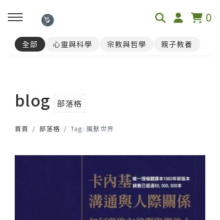
0
全部
心靈與科學
宗教與哲學
親子教養
回主選單
📓心理測驗
blog
榮格12原型人格測驗
部落格
首頁
部落格
Tag: 魔獸世界