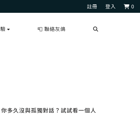
註冊
登入
0
測驗
📮 聯絡灰鴿
：你多久沒與孤獨對話？試試看一個人