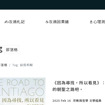
✍️灰鴿札記
☕️灰鴿因果鋪
📓心理
g
部落格
部落格
Tag: 自我和解
《因為尋找，所以看見》
的朝聖之路吧。
2025 Feb 16
宗教與哲學
文學經典