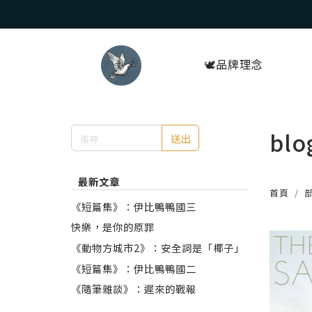
🕊️品牌理念
blo
送出
最新文章
首頁
《短篇集》：伊比鴨鴨國三
快樂，是你的原罪
《動物方城市2》：安全詞是「椰子」
《短篇集》：伊比鴨鴨國二
《隨筆雜談》：遲來的戰報