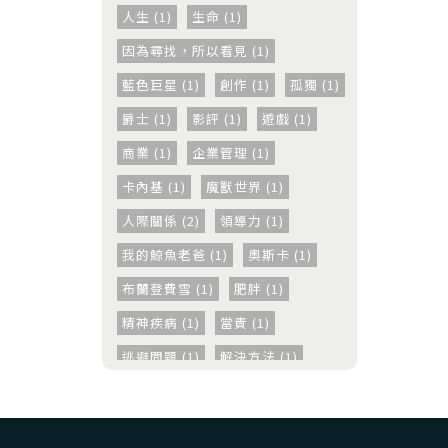
人生 (1)
生命 (1)
因為尋找，所以看見 (1)
藍色巨星 (1)
創作 (1)
孤獨 (1)
爵士 (1)
影評 (1)
遊戲 (1)
商業 (1)
企業管理 (1)
卡內基 (1)
魔獸世界 (1)
人際關係 (2)
領導力 (1)
我的鯨魚老爸 (1)
奧斯卡 (1)
布蘭登費雪 (1)
肥胖 (1)
精神疾病 (1)
當責 (1)
逃避問題 (1)
解決方法 (1)
溝通 (1)
職場 (1)
兩性互動 (1)
隨筆 (1)
雜談 (1)